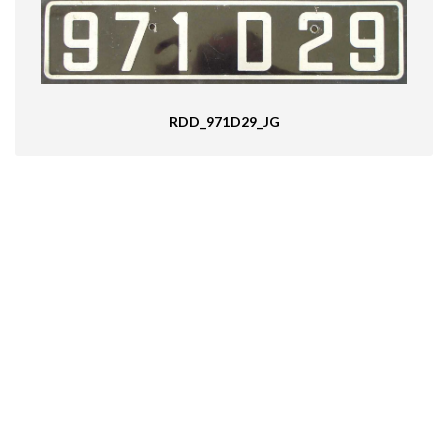
RDD_971D29_JG