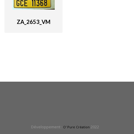
ZA_2653_VM
Développement :
2022
O' Pure Création