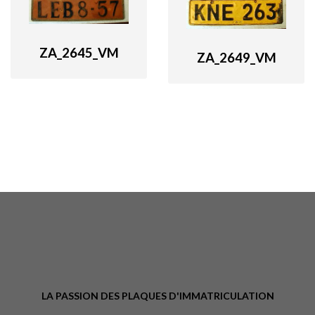
ZA_2645_VM
ZA_2649_VM
LA PASSION DES PLAQUES D'IMMATRICULATION