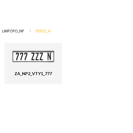
LIMPOPO_NP
PERSO_N
ZA_NP2_VTY1_777