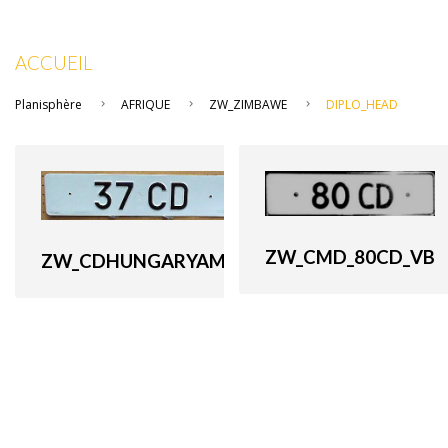
ACCUEIL
Planisphère
AFRIQUE
ZW_ZIMBAWE
DIPLO_HEAD
ZW_CMD_80CD_VB
ZW_CDHUNGARYAMB