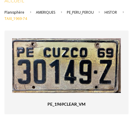
ACCUEIL
Planisphère
AMERIQUES
PE_PERU_PEROU
HISTOR
TAXI_1969-74
PE_1969CLEAR_VM