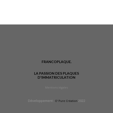
FRANCOPLAQUE.
LA PASSION DES PLAQUES
D'IMMATRICULATION
Mentions légales
Développement :
2022
O' Pure Création