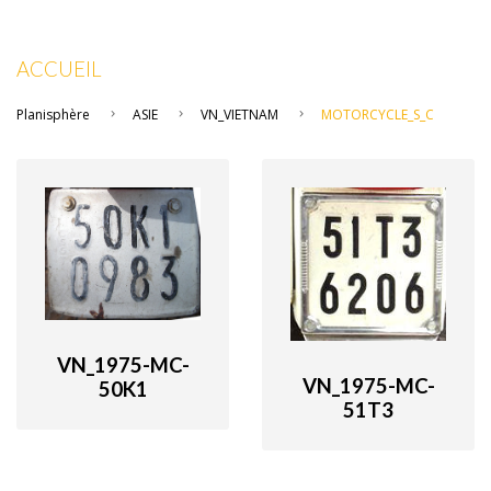
ACCUEIL
Planisphère
ASIE
VN_VIETNAM
MOTORCYCLE_S_C
VN_1975-MC-
VN_1975-MC-
50K1
51T3