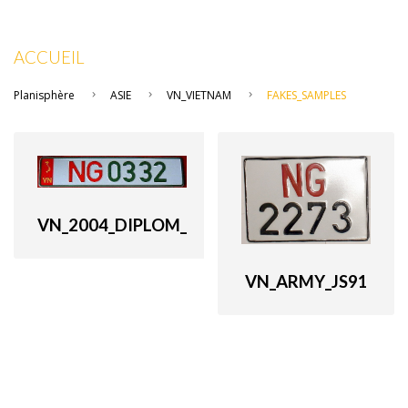
ACCUEIL
Planisphère
ASIE
VN_VIETNAM
FAKES_SAMPLES
VN_2004_DIPLOM_
VN_ARMY_JS91