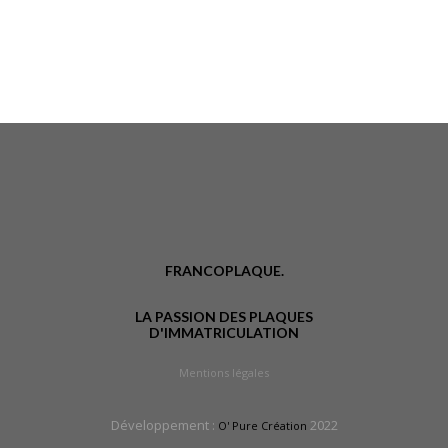
FRANCOPLAQUE.
LA PASSION DES PLAQUES
D'IMMATRICULATION
Mentions légales
Développement :
2022
O' Pure Création