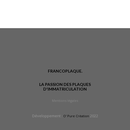
FRANCOPLAQUE.
LA PASSION DES PLAQUES
D'IMMATRICULATION
Mentions légales
Développement :
2022
O' Pure Création