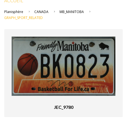
ACCUEIL
Planisphère
CANADA
MB_MANITOBA
GRAPH_SPORT_RELATED
JEC_9780