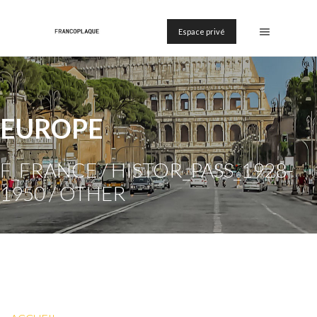
Espace privé
EUROPE
F_FRANCE / HISTOR_PASS_1928-
1950 / OTHER