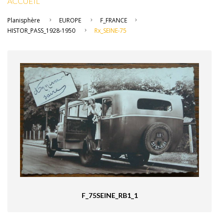
ACCUEIL
Planisphère
EUROPE
F_FRANCE
HISTOR_PASS_1928-1950
Rx_SEINE-75
F_75SEINE_RB1_1