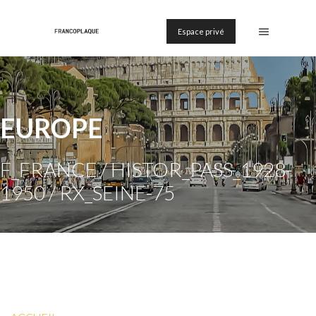
Espace privé
EUROPE
F_FRANCE / HISTOR_PASS_1928-
1950 / RX_SEINE-75