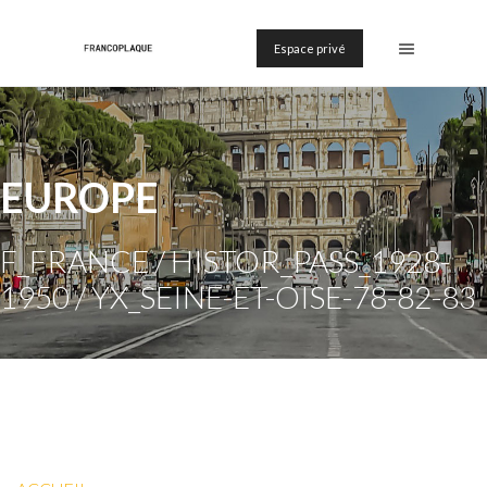
Espace privé
EUROPE
F_FRANCE / HISTOR_PASS_1928-
1950 / YX_SEINE-ET-OISE-78-82-83