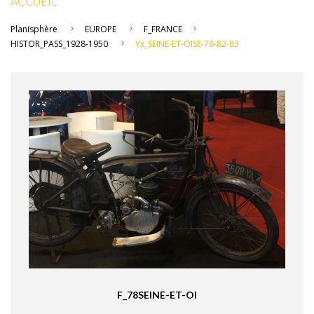
ACCUEIL
Planisphère
EUROPE
F_FRANCE
HISTOR_PASS_1928-1950
Yx_SEINE-ET-OISE-78-82-83
F_78SEINE-ET-OI