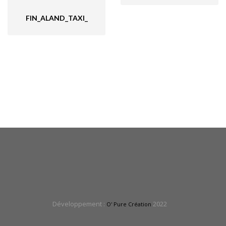
FIN_ALAND_TAXI_
Développement :
2022
O' Pure Création