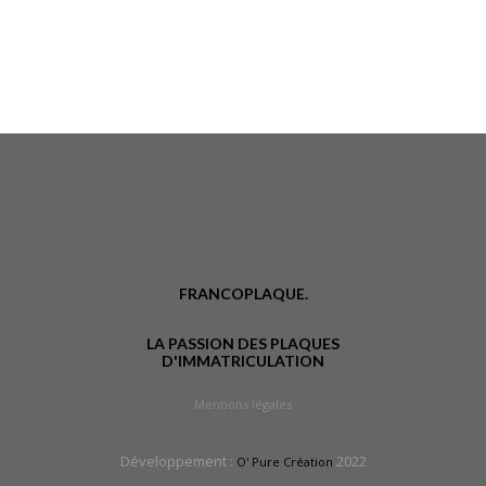
FRANCOPLAQUE.
LA PASSION DES PLAQUES
D'IMMATRICULATION
Mentions légales
Développement :
2022
O' Pure Création