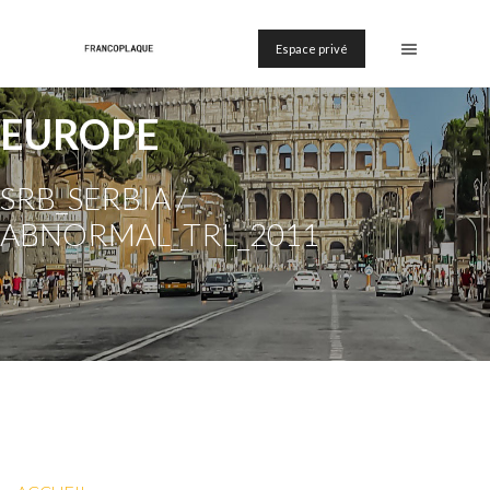
Espace privé
EUROPE
SRB_SERBIA /
ABNORMAL_TRL_2011