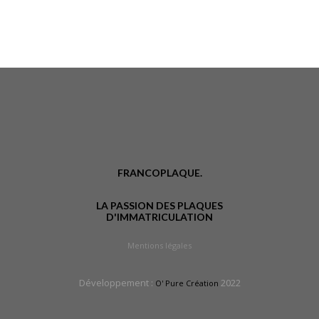
FRANCOPLAQUE.
LA PASSION DES PLAQUES
D'IMMATRICULATION
Mentions légales
Développement :
2022
O' Pure Création