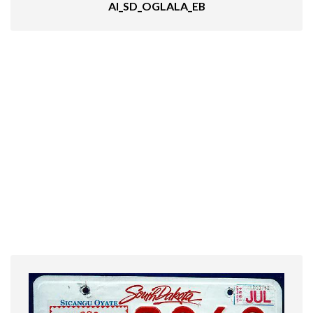
AI_SD_OGLALA_EB