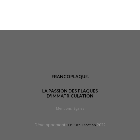
FRANCOPLAQUE.
LA PASSION DES PLAQUES
D'IMMATRICULATION
Mentions légales
Développement :
2022
O' Pure Création